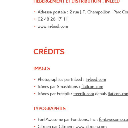
HÉBERGEMENT ET DISTRIBUTION : INLEED
Adresse postale : 2 rue J.F. Champollion - Parc 
02 48 26 17 11
www.in-leed.com
CRÉDITS
IMAGES
Photographies par Inleed :
in-leed.com
Icônes par Smashicons :
flaticon.com
Icônes par Freepik :
freepik.com
depuis
flaticon.co
TYPOGRAPHIES
FontAwesome par Fonticons, Inc :
fontawesome.c
Citroen par Citroen :
www.citroen.com