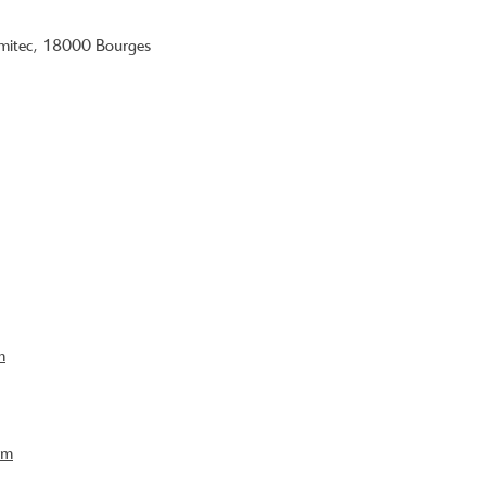
Comitec, 18000 Bourges
m
om