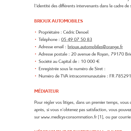
indiqué ci-dessus. Vous pouvez vous désinscrire à tout moment en utilisant
le formula
l'identité des différents intervenants dans le cadre de s
désinscription
.
BRIOUX AUTOMOBILES
INSCRIPTION
Propriétaire : Cédric Denoel
Téléphone :
05 49 07 50 83
Adresse email :
Adresse postale : 20 avenue de Royan, 79170 Bri
Société au Capital de : 10 000 €
Enregistrée sous le numéro de Siret :
Numéro de TVA intracommunautaire : FR 7852
MÉDIATEUR
Pour régler vos litiges, dans un premier temps, vou
après, si vous n’obtenez pas satisfaction, vous pouv
sur www.medicys-consommation.fr [1], ou par courrier 