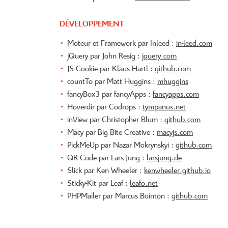
DÉVELOPPEMENT
Moteur et Framework par Inleed :
in-leed.com
jQuery par John Resig :
jquery.com
JS Cookie par Klaus Hartl :
github.com
countTo par Matt Huggins :
mhuggins
fancyBox3 par fancyApps :
fancyapps.com
Hoverdir par Codrops :
tympanus.net
inView par Christopher Blum :
github.com
Macy par Big Bite Creative :
macyjs.com
PickMeUp par Nazar Mokrynskyi :
github.com
QR Code par Lars Jung :
larsjung.de
Slick par Ken Wheeler :
kenwheeler.github.io
Sticky-Kit par Leaf :
leafo.net
PHPMailer par Marcus Bointon :
github.com