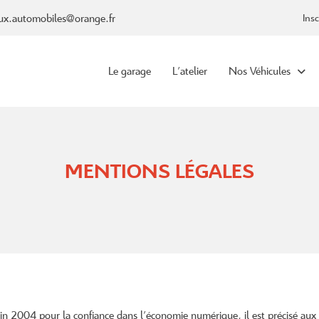
Insc
Le garage
L’atelier
Nos Véhicules
MENTIONS LÉGALES
in 2004 pour la confiance dans l'économie numérique, il est précisé aux u
resse email