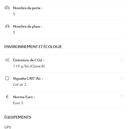

Nombre de porte :
5

Nombre de place :
5
UNE QUESTIO
ENVIRONNEMENT ET ÉCOLOGIE
Le garage

Émissions de CO2 :
05 49 07 50 8
L’atelier
119 g/km (Classe B)
éhicules d’occasion

Vignette CRIT'Air :
Crit'air 2
La Centrale

Norme Euro :
Le Bon Coin
Euro 5
RESTEZ INFOR
Véhicules neufs
ÉQUIPEMENTS
INSCRIPTION NEWSL
Avis
GPS