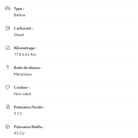

Type :
Berline

Carburant :
Diesel

Kilomètrage :
174 632 Km

Boite de vitesse :
Mécanique

Couleur :
Noir métal

Puissance Fiscale :
5 CV

Puissance Réelle :
95 CV