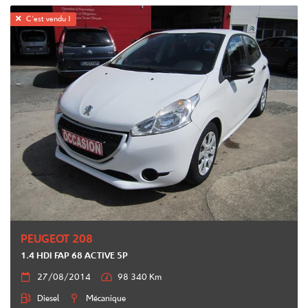

C'est vendu !
PEUGEOT 208
1.4 HDI FAP 68 ACTIVE 5P

27/08/2014

98 340 Km

Diesel

Mécanique