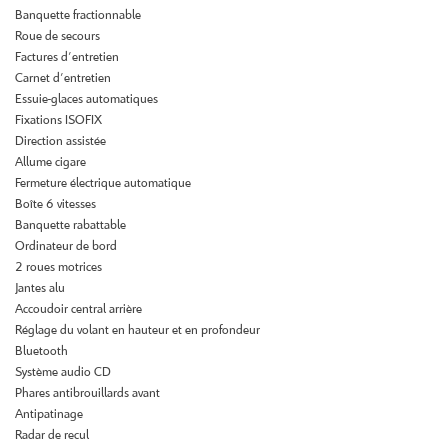
Actualités
Banquette fractionnable
Roue de secours
Contact
REJOIGNEZ-NOUS
Factures d'entretien
Carnet d'entretien
Essuie-glaces automatiques
Fixations ISOFIX
Direction assistée
Allume cigare
Fermeture électrique automatique
Boîte 6 vitesses
Banquette rabattable
Ordinateur de bord
2 roues motrices
Jantes alu
Accoudoir central arrière
Réglage du volant en hauteur et en profondeur
Bluetooth
Système audio CD
Phares antibrouillards avant
Antipatinage
Radar de recul