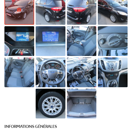
autorise la
circulation
différenciée.
Découvrez
toutes les
informations
utiles sur le site
du ministère de
la Transition
écologique et
solidaire en
vous rendant
sur
ecologique-
solidaire.gouv.fr
.
Il existe
aujourd'hui 6
vignettes
Crit’Air pour les
véhicules
particuliers :
INFORMATIONS GÉNÉRALES