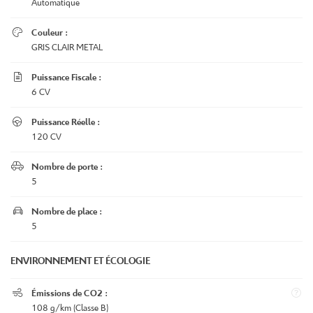
Automatique

Couleur :
GRIS CLAIR METAL

Puissance Fiscale :
6 CV

Puissance Réelle :
120 CV

Nombre de porte :
5

Nombre de place :
UNE QUESTIO
5
Le garage
ENVIRONNEMENT ET ÉCOLOGIE
05 49 07 50 8
L’atelier

Émissions de CO2 :
éhicules d’occasion
108 g/km (Classe B)