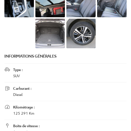
INFORMATIONS GÉNÉRALES

Type :
SUV

Carburant :
Diesel

Kilomètrage :
125 291 Km

Boite de vitesse :