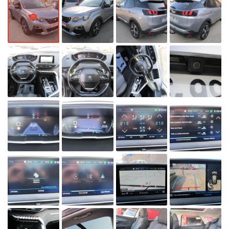
autorise la
circulation
différenciée.
Découvrez
toutes les
informations
utiles sur le site
du ministère de
la Transition
écologique et
solidaire en
vous rendant
sur
ecologique-
solidaire.gouv.fr
.
Il existe
aujourd'hui 6
vignettes
Crit’Air pour les
véhicules
particuliers :