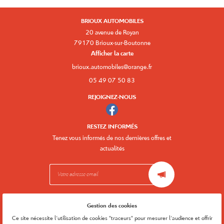
BRIOUX AUTOMOBILES
20 avenue de Royan
79170 Brioux-sur-Boutonne
Afficher la carte
05 49 07 50 83
REJOIGNEZ-NOUS
RESTEZ INFORMÉS
Tenez vous informés de nos dernières offres et
actualités
Gestion des cookies
Mentions Légales
Conditions générales d'utilisation
Ce site nécessite l'utilisation de cookies "traceurs" pour mesurer l'audience et offrir