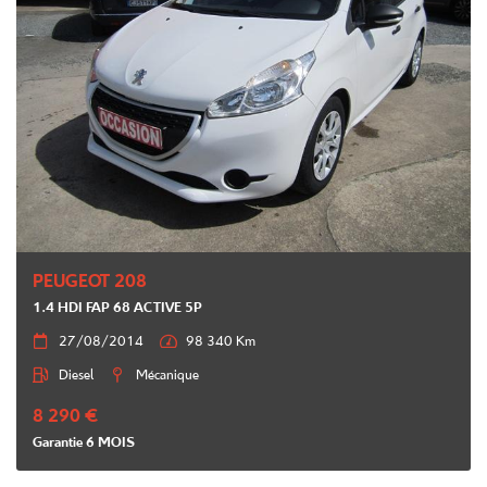
PEUGEOT 208
1.4 HDI FAP 68 ACTIVE 5P

27/08/2014

98 340 Km

Diesel

Mécanique
8 290 €
Garantie 6 MOIS