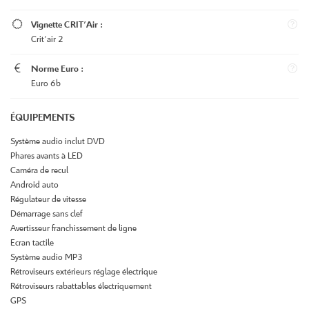
La Centrale

Vignette CRIT'Air :
Crit'air 2
Le Bon Coin

RESTEZ INFOR
Norme Euro :
Véhicules neufs
Euro 6b
INSCRIPTION NEWSL
Avis
ÉQUIPEMENTS
Actualités
Système audio inclut DVD
Phares avants à LED
Contact
REJOIGNEZ-NOUS
Caméra de recul
Android auto
Régulateur de vitesse
Démarrage sans clef
Avertisseur franchissement de ligne
Ecran tactile
Système audio MP3
Rétroviseurs extérieurs réglage électrique
Rétroviseurs rabattables électriquement
GPS