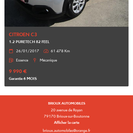
CITROEN C3
1.2 PURETECH 82 FEEL

26/01/2017

61 478 Km

Essence

Mécanique
9 990 €
Garantie 6 MOIS
BRIOUX AUTOMOBILES
20 avenue de Royan
79170 Brioux-sur-Boutonne
Afficher la carte