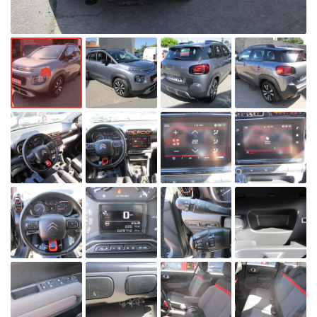
autorise la
circulation
différenciée.
Découvrez
toutes les
informations
utiles sur le site
du ministère de
la Transition
écologique et
solidaire en
vous rendant
sur
ecologique-
solidaire.gouv.fr
.
Il existe
aujourd'hui 6
vignettes
Crit’Air pour les
véhicules
particuliers :