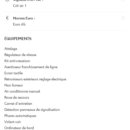
Le Bon Coin
Crit'air 1
RESTEZ INFOR
Véhicules neufs

Norme Euro :
INSCRIPTION NEWSL
Avis
Euro 6b
Actualités
ÉQUIPEMENTS
Contact
REJOIGNEZ-NOUS
Attelage
Régulateur de vitesse
Kit anti-crevaison
Avertisseur franchissement de ligne
Ecran tactile
Rétroviseurs extérieurs réglage électrique
Non fumeur
Air conditionné manuel
Roue de secours
Carnet d'entretien
Détection panneaux de signalisation
Phares automatiques
Volant cuir
Ordinateur de bord