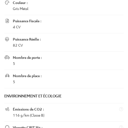

Couleur :
Gris Métal

Puissance Fiscale :
4 CV

Puissance Réelle :
82 CV

Nombre de porte :
5
UNE QUESTIO

Nombre de place :
5
Le garage
05 49 07 50 8
L’atelier
ENVIRONNEMENT ET ÉCOLOGIE
éhicules d’occasion

Émissions de CO2 :
116 g/km (Classe B)
La Centrale

Vignette CRIT'Air :