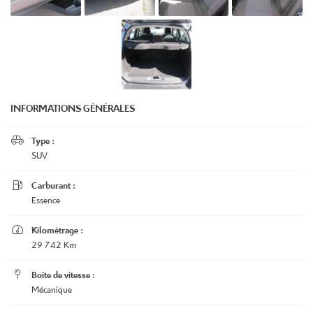
INFORMATIONS GÉNÉRALES

Type :
SUV

Carburant :
Essence

Kilomètrage :
29 742 Km

Boite de vitesse :
Mécanique